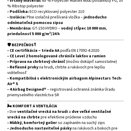
•
Vrchný materiál:
65 % Polyester Maxtex 600D potiahnutý PU, 35
% Ribstop polyester
•
Podšívka:
ECO recyklovaný polyester 210
•
Izolácia:
Plne izolačná prešívaná vložka –
jednoducho
odnímateľná pomocou zipsu
•
Membrána:
GT-150 HYDRO –
vodný stĺpec 10 000 mm
,
priedušnosť 5 000 g/m²/24 h
🛡️ BEZPEČNOSŤ
•
CE certifikácia – trieda AA
podľa EN 17092-4:2020
•
CE Level 2 homologované chrániče lakťov a ramien
•
Príprava na chrbtový chránič
(možno dokúpiť samostatne)
•
Reflexné prvky
na hrudi, chrbte a rukávoch pre lepšiu
viditeľnosť
•
Kompatibilná s elektronickým airbagom Alpinestars Tech-
Air® 5
•
4 Airbag Designed®
– registrovaná ochranná známka Úradu
priemyselného vlastníctva SR
🌬️ KOMFORT A VENTILÁCIA
• Dve
ventilačné vrecká na hrudi
a
dve veľké ventilačné
vrecká na chrbte
pre efektívne prúdenie vzduchu
•
Mäkký, komfortný golier
so zapínaním na suchý zips
•
Jednoducho nastaviteľné pásky
na rukávoch a bokoch pre