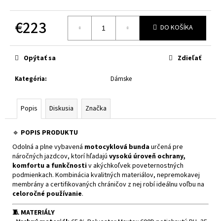
č
a
€223
m
DO KOŠÍKA
e
Jednotková
cena:
Opýtať sa
Zdieľať
CABERG
TRIP
LUNAR
Kategória
:
Dámske
MATT
BLACK/GREY/YELLOW
FLUO
Popis
Diskusia
Značka
€364
🔹
POPIS PRODUKTU
Odolná a plne vybavená
motocyklová bunda
určená pre
náročných jazdcov, ktorí hľadajú
vysokú úroveň ochrany,
komfortu a funkčnosti
v akýchkoľvek poveternostných
podmienkach. Kombinácia kvalitných materiálov, nepremokavej
membrány a certifikovaných chráničov z nej robí ideálnu voľbu na
celoročné používanie
.
🧵 MATERIÁLY