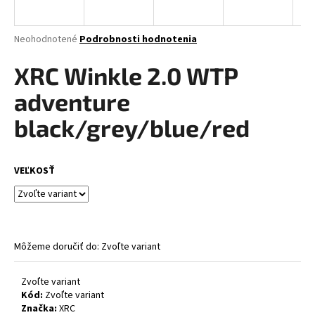
á
j
Priemerné
Neohodnotené
Podrobnosti hodnotenia
s
hodnotenie
produktu
XRC Winkle 2.0 WTP
ť
je
?
0,0
adventure
z
5
black/grey/blue/red
hviezdičiek.
HĽADAŤ
VEĽKOSŤ
O
d
Môžeme doručiť do:
Zvoľte variant
p
o
Zvoľte variant
r
Kód:
Zvoľte variant
ú
Značka:
XRC