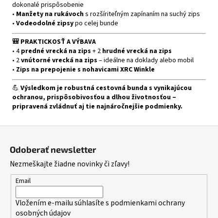
dokonalé prispôsobenie
•
Manžety na rukávoch
s rozšíriteľným zapínaním na suchý zips
•
Vodeodolné zipsy
po celej bunde
🎒 PRAKTICKOSŤ A VÝBAVA
• 4
predné vrecká na zips
+ 2
hrudné vrecká na zips
• 2
vnútorné vrecká na zips
– ideálne na doklady alebo mobil
•
Zips na prepojenie s nohavicami XRC Winkle
💪
Výsledkom je robustná cestovná bunda s vynikajúcou
ochranou, prispôsobivosťou a dlhou životnosťou –
pripravená zvládnuť aj tie najnáročnejšie podmienky.
Z
á
Odoberať newsletter
p
Nezmeškajte žiadne novinky či zľavy!
ä
t
Email
i
Vložením e-mailu súhlasíte s
podmienkami ochrany
e
osobných údajov