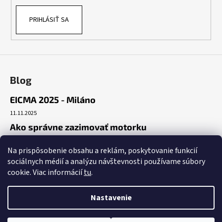
PRIHLÁSIŤ SA
Blog
EICMA 2025 - Miláno
11.11.2025
Ako správne zazimovať motorku
30.10.2025
Na prispôsobenie obsahu a reklám, poskytovanie funkcií
Začiatok cesty
sociálnych médií a analýzu návštevnosti používame súbory
19.10.2025
cookie. Viac informácií
tu
.
Nastavenie
Vytvoril Shoptet
Copyright 2026
Benda Nitra
. Všetky práva vyhradené.
Upraviť